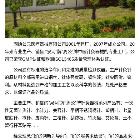
固始公元医疗器械有限公司2001年建厂，2007年成立公司。20
年来专业生产、销售 “泉河”牌“周公”牌中医针灸器械的专业工厂，公
司已荣获GMP认证和欧洲ISO13485质量管理体系认证。
公司建有标准的洁净车间和先进的质量检测仪器。生产针灸针
的原材料全部采用进口钢丝，针体强度高、韧性好；针尖圆滑、锋
利。从材料甄选到严格的加工工艺以及科学的包装，处处严格要
求，以保证产品的质量。
主要生产、销售的“泉河”牌“周公”牌针灸器械系列产品有：一次
性无菌针灸针、小针刀、美容针、平柄不锈钢柄针、塑柄针、七星
皮肤针、揿针、皮内针、三棱针、刮痧板、竹火罐、艾灸盒、王不
留行籽耳贴等……
经营理念:“好的创新为导向”、“好的服务求信誉”、“好的品质求